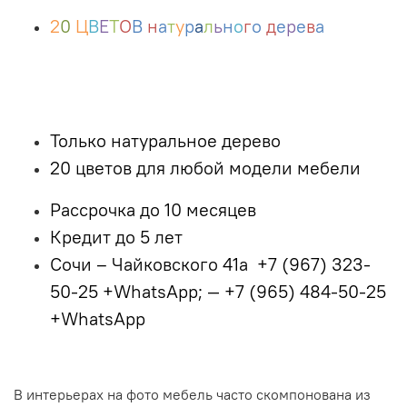
2
0
Ц
В
Е
Т
О
В
н
а
т
у
р
а
л
ь
н
о
г
о
д
е
р
е
в
а
Только натуральное дерево
20 цветов для любой модели мебели
Рассрочка до 10 месяцев
Кредит до 5 лет
Сочи – Чайковского 41а
+7 (967) 323-
50-25 +WhatsApp; — +7 (965) 484-50-25
+WhatsApp
В интерьерах на фото мебель часто скомпонована из