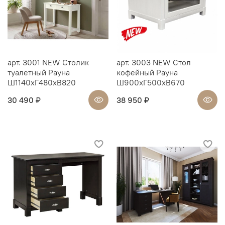
арт. 3001 NEW Столик
арт. 3003 NEW Стол
туалетный Рауна
кофейный Рауна
Ш1140xГ480xВ820
Ш900xГ500xВ670
30 490 ₽
38 950 ₽