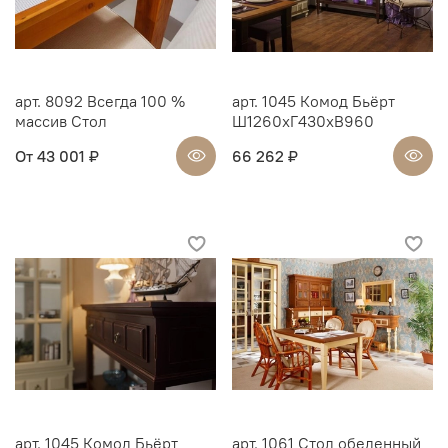
арт. 8092 Всегда 100 %
арт. 1045 Комод Бьёрт
массив Стол
Ш1260хГ430хВ960
От
43 001 ₽
66 262 ₽
арт. 1045 Комод Бьёрт
арт. 1061 Стол обеденный