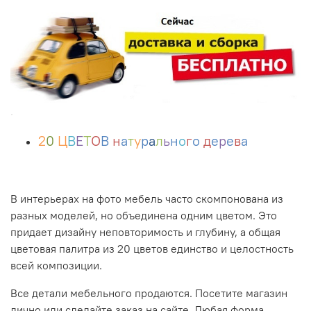
.
2
0
Ц
В
Е
Т
О
В
н
а
т
у
р
а
л
ь
н
о
г
о
д
е
р
е
в
а
В интерьерах на фото мебель часто скомпонована из
разных моделей, но объединена одним цветом. Это
придает дизайну неповторимость и глубину, а общая
цветовая палитра из 20 цветов единство и целостность
всей композиции.
Все детали мебельного продаются.
Посетите магазин
лично или сделайте заказ на сайте. Любая форма