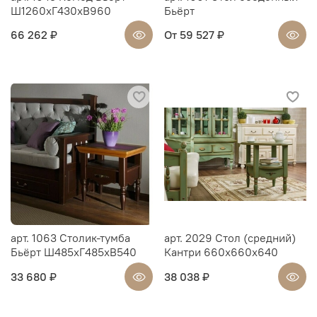
Ш1260хГ430хВ960
Бьёрт
66 262 ₽
От
59 527 ₽
арт. 1063 Столик-тумба
арт. 2029 Стол (средний)
Бьёрт Ш485хГ485хВ540
Кантри 660х660х640
33 680 ₽
38 038 ₽