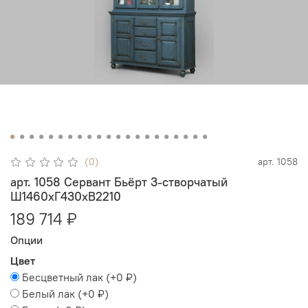
(0)
арт.
1058
арт. 1058 Сервант Бьёрт 3-створчатый
Ш1460хГ430хВ2210
189 714 ₽
Опции
Цвет
Бесцветный лак
(+
0 ₽
)
Белый лак
(+
0 ₽
)