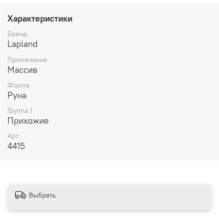
Характеристики
Бренд
Lapland
Примечание
Массив
Форма
Руна
Группа 1
Прихожие
Арт.
4415
"Lapland" – Kiefer massiv Holz von
Euro Diffusion
Выбрать