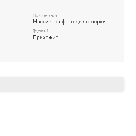
v Holz von Euro Diffusio
Примечание
Массив. на фото две створки.
Группа 1
Прихожие