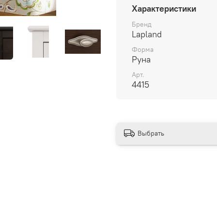
Характеристики
-"Lapland" – Kiefer massi
Бренд
Lapland
Форма
Руна
Арт.
4415
Выбрать