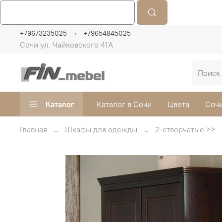
+79673235025
+79654845025
Сочи ул. Чайковского 41А
Каталог
Каталог в Сочи
Цвета
Сочи
Главная
Шкафы для одежды
2-створчатые >>