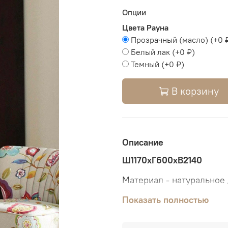
Опции
Цвета Рауна
Прозрачный (масло)
(+
0 
Белый лак
(+
0 ₽
)
Темный
(+
0 ₽
)
В корзину
Описание
Ш1170xГ600xВ2140
Материал - натуральное 
Любимая книжка найдет 
Показать полностью
В размерах привед