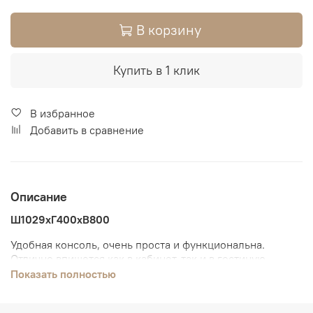
В корзину
Купить в 1 клик
В избранное
Добавить в сравнение
Описание
Ш1029хГ400хВ800
Удобная консоль, очень проста и функциональна.
Отлично впишется как в кабинет, так и в гостиную
комнату.
Показать полностью
Особенности