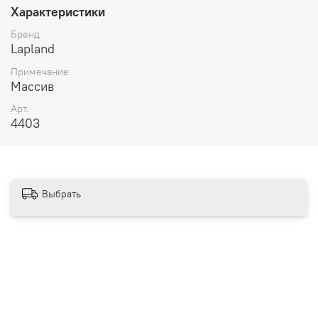
Характеристики
Размеры 1029 х 800 х 400 (мм);
Из массива сосны;
Бренд
Современная надежная фурнитура из Германии;
Lapland
Направляющие скрытого монтажа с доводчиками,
бренд BLUM;
Примечание
Ручки Giusti – Италия, имеют форму квадрата,
Массив
сделаны из металла под старое серебро;
Арт.
Модель доступна в цвете «белый лак», «белый
4403
лак/антик 24», «серый 7042/антик 24».
Особенности покрытия
Обработка поверхностей изделия произведена с
Выбрать
помощью водных лаков и красок. Это безопасный
способ увеличить срок мебели за счет качественной
защиты от проникновения влаги, плесени или грибков.
При этом исключены вредные испарения и неприятные
запахи. Сохраняется уникальный природный рисунок
древесины.