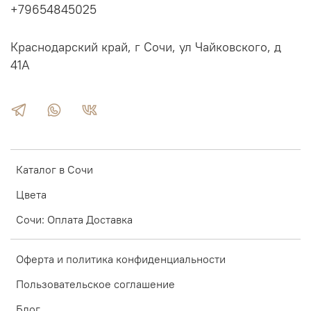
производитель покрыл ее водными лаками и красками.
+79654845025
Они не только придают необходимый цвет деталям, но
и защищают структурные полотен от влажности,
плесени и грибков. Такой способ обработки безопасен
Краснодарский край, г Сочи, ул Чайковского, д
для людей и природы, так как не содержит токсичных
41А
компонентов.
Каталог в Сочи
Цвета
Сочи: Оплата Доставка
Оферта и политика конфиденциальности
Пользовательское соглашение
Блог