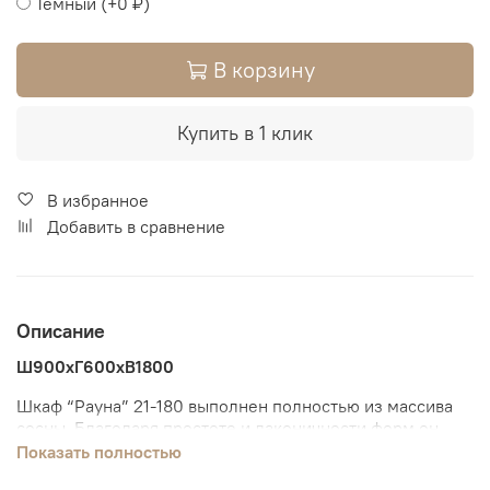
Темный
(+
0 ₽
)
В корзину
Купить в 1 клик
В избранное
Добавить в сравнение
Описание
Ш900xГ600xВ1800
Шкаф “Рауна” 21-180 выполнен полностью из массива
сосны. Благодаря простоте и лаконичности форм он
будет достойно смотреться в современном
Показать полностью
скандинавском, минималистичном или классическом