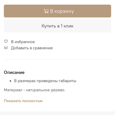
В корзину
Купить в 1 клик
В избранное
Добавить в сравнение
Описание
В размерах приведены габариты
Материал - натуральное дерево.
Возможны комбинации цвета
Показать полностью
В магазинах, Вы можете сделать выбор по образцам.