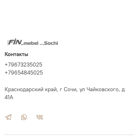
Sitzbänke, welche auch als TV-Möbel einsetzbar sind, runden das Programm
Контакты
+79673235025
+79654845025
Краснодарский край, г Сочи, ул Чайковского, д
41А