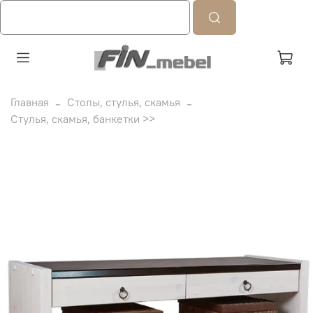
Главная
Столы, стулья, скамья
Стулья, скамья, банкетки >>