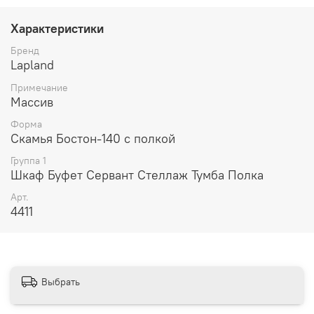
В магазинах, Вы можете сделать выбор по образцам.
Характеристики
-
Бренд
Lapland
Примечание
Массив
Форма
Скамья Бостон-140 с полкой
Группа 1
Шкаф Буфет Сервант Стеллаж Тумба Полка
-
Арт.
КОМБИНАЦИИ Ц
В
ЕТА
4411
Выбрать