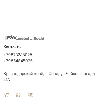
"Lapland" – Kiefer massiv Holz von
Euro Diffusion
Контакты
+79673235025
+79654845025
Краснодарский край, г Сочи, ул Чайковского, д
41А