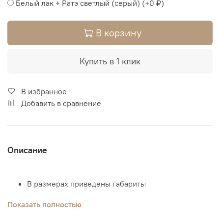
Белый лак + Ратэ светлый (серый)
(+
0 ₽
)
В корзину
Купить в 1 клик
В избранное
Добавить в сравнение
Описание
В размерах приведены габариты
Материал - натуральное дерево.
Показать полностью
Возможны комбинации цвета