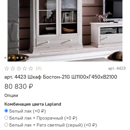
(0)
арт.
4423
арт. 4423 Шкаф Бостон-21G Ш1100xГ450xВ2100
80 830 ₽
Опции
Комбинация цвета Lapland
Белый лак
(+
0 ₽
)
Белый лак + Прозрачный
(+
0 ₽
)
Белый лак + Ратэ светлый (серый)
(+
0 ₽
)