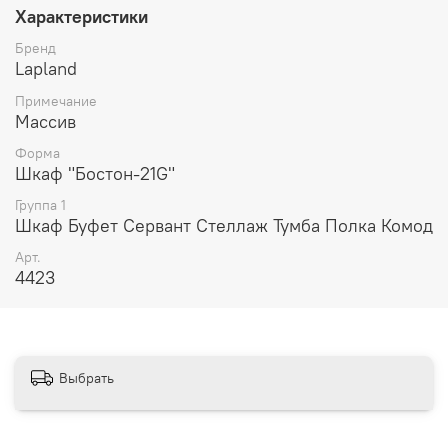
части шкафа предусмотрен небольшой выдвижной
Характеристики
ящик. Этот предмет мебели прекрасно подходит для
создания светлых интерьеров в средиземноморском и
Бренд
скандинавском стилях.
Lapland
В размерах приведены габариты
Примечание
Массив
Материал - натуральное дерево.
Форма
Возможны комбинации цвета
Шкаф "Бостон-21G"
Группа 1
В магазинах, Вы можете сделать выбор по образцам.
Шкаф Буфет Сервант Стеллаж Тумба Полка Комод
-
Арт.
4423
Выбрать