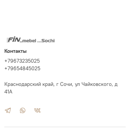
"Lapland" – Kiefer massiv Holz von
Euro Diffusion
Контакты
+79673235025
+79654845025
Краснодарский край, г Сочи, ул Чайковского, д
41А