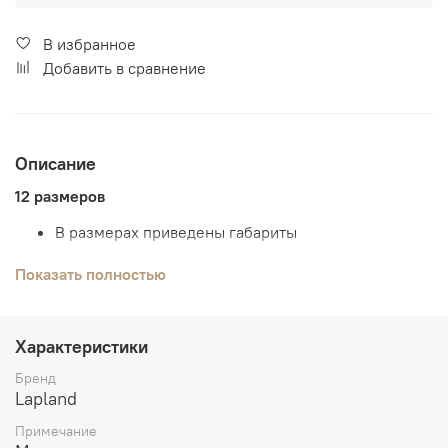
В избранное
Добавить в сравнение
Описание
12 размеров
В размерах приведены габариты
Материал - натуральное дерево.
Показать полностью
Возможны комбинации цвета
В магазинах, Вы можете сделать выбор по образцам.
Характеристики
-
Бренд
Lapland
КОМБИНАЦИИ Ц
В
ЕТА
Примечание