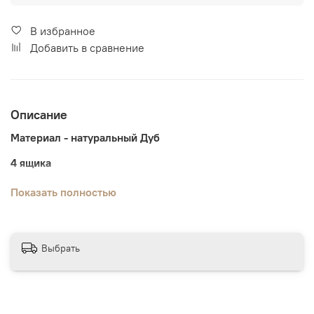
В избранное
Добавить в сравнение
Описание
Материал - натуральный Дуб
4 ящика
Габаритный размер - ШхВхГ: 800х845х450
Показать полностью
Выбрать