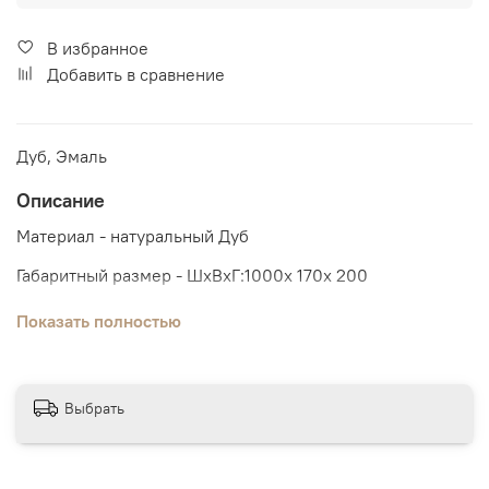
В избранное
Добавить в сравнение
Дуб, Эмаль
Описание
Материал - натуральный Дуб
Габаритный размер - ШхВхГ:1000х 170х 200
Показать полностью
Новая коллекция дизайнерской мебели в стиле Лофт.
Сочетание текстуры натурального дерева и акцентных
белых вставок, натуральные материалы и округлые
Выбрать
очертания - все это формирует минималистичный
современный дизайн коллекции. Благодаря светлым
цветам коллекция отлично сочетается с другими
элементами интерьера.