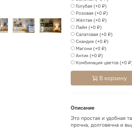
Голубая
(+
0 ₽
)
Розовая
(+
0 ₽
)
Жёлтая
(+
0 ₽
)
Лайм
(+
0 ₽
)
Салатовая
(+
0 ₽
)
Скандик
(+
0 ₽
)
Магони
(+
0 ₽
)
Антик
(+
0 ₽
)
Комбинация цветов
(+
0 ₽
В корзину
Описание
Это простая и удобная т
прочна, долговечна и вы