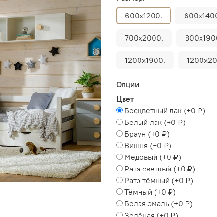
600х1200.
600х140
700х2000.
800х190
1200х1900.
1200х20
Опции
Цвет
Бесцветный лак
(+
0 ₽
)
Белый лак
(+
0 ₽
)
Браун
(+
0 ₽
)
Вишня
(+
0 ₽
)
Медовый
(+
0 ₽
)
Ратэ светлый
(+
0 ₽
)
Ратэ тёмный
(+
0 ₽
)
Тёмный
(+
0 ₽
)
Белая эмаль
(+
0 ₽
)
Зелёная
(+
0 ₽
)