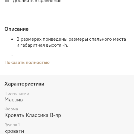
Добавить в сравнение
Описание
В размерах приведены размеры спального места
и габаритная высота -h.
Показать полностью
Материал - натуральное дерево.
20 цветов.
Характеристики
Возможны комбинированные цвета.
Примечание
В магазинах, Вы можете сделать выбор по
Массив
образцам.
Форма
Кровать Классика В-яр
Акция - надежное реечное основание под
матрас в подарок для любой модели.
Группа 1
кровати