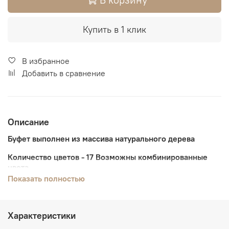
Купить в 1 клик
В избранное
Добавить в сравнение
Описание
Буфет
выполнен из массива натурального дерева
Количество цветов - 17 Возможны комбинированные
цвета.
Показать полностью
В магазине, Вы можете сделать выбор по образцам.
Популярные цвета для этой модели -
Бесцветный лак
,
Антик, Медовый, Белый лак, Тёмный (Коричневый
Характеристики
Орех), Слоновая кость и различные комбинации цветов
.