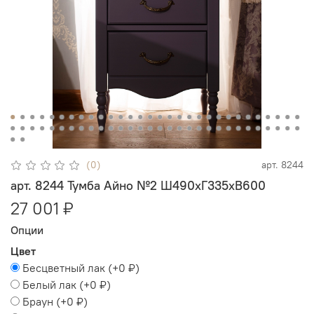
(0)
арт.
8244
арт. 8244 Тумба Айно №2 Ш490хГ335хВ600
27 001 ₽
Опции
Цвет
Бесцветный лак
(+
0 ₽
)
Белый лак
(+
0 ₽
)
Браун
(+
0 ₽
)