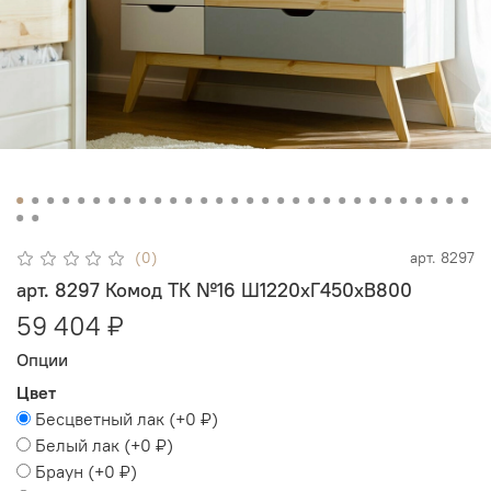
(0)
арт.
8297
арт. 8297 Комод ТК №16 Ш1220хГ450хВ800
59 404 ₽
Опции
Цвет
Бесцветный лак
(+
0 ₽
)
Белый лак
(+
0 ₽
)
Браун
(+
0 ₽
)