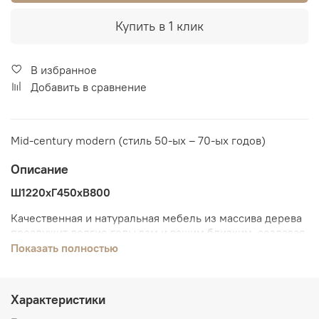
Купить в 1 клик
В избранное
Добавить в сравнение
Mid-century modern (стиль 50-ых – 70-ых годов)
Описание
Ш1220хГ450хВ800
Качественная и натуральная мебель из массива дерева
прослужит долгие годы вам и вашим близким, создавая
уютный интерьер дома, в котором хочется находится
Показать полностью
как можно больше
Крышку можно заказать в виде домика отдельно.
Характеристики