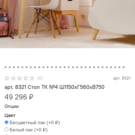
(0)
арт.
8321
арт. 8321 Стол ТК №4 Ш1150хГ560хВ750
49 296 ₽
Опции
Цвет
Бесцветный лак
(+
0 ₽
)
Белый лак
(+
0 ₽
)