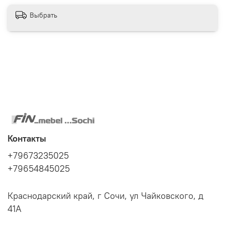
комбинации цветов
Выбрать
Для молодежных комнат популярны радостные, легкие
цвета - Белый, Лайм, Розовый, Слоновая кость, Нежно
Салатовый, Светло Жёлтый, Бесцветный лак,
контрастный Зеленый, Ратэ тёмный и еще более
широкие комбинации цветов
.
Контакты
+79673235025
+79654845025
Краснодарский край, г Сочи, ул Чайковского, д
41А