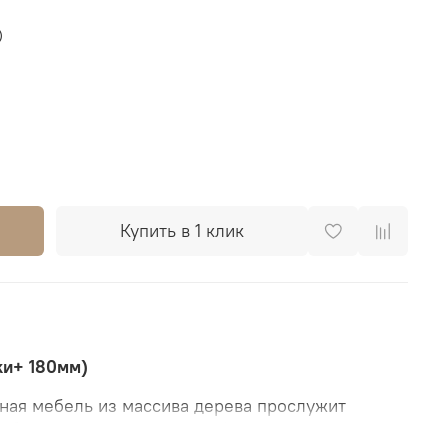
)
Купить в 1 клик
и+ 180мм)
ьная мебель из массива дерева прослужит
 близким, создавая уютный интерьер дома, в