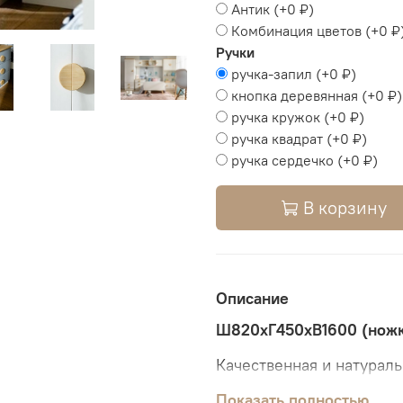
Антик
(+
0 ₽
)
Комбинация цветов
(+
0 ₽
Ручки
ручка-запил
(+
0 ₽
)
кнопка деревянная
(+
0 ₽
)
ручка кружок
(+
0 ₽
)
ручка квадрат
(+
0 ₽
)
ручка сердечко
(+
0 ₽
)
В корзину
Описание
Ш820хГ450хВ1600 (ножк
Качественная и натурал
долгие годы вам и вашим
Показать полностью